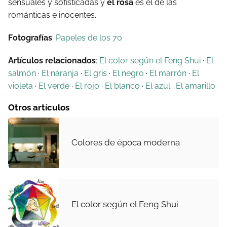
sensuales y sofisticadas y
el rosa
es el de las
románticas e inocentes.
Fotografías
:
Papeles de los 70
Artículos relacionados
:
El color según el Feng Shui
·
El
salmón
·
El naranja
·
El gris
·
El negro
·
El marrón
·
El
violeta
·
El verde
·
El rojo
·
El blanco
·
El azul
·
El amarillo
Otros artículos
Colores de época moderna
El color según el Feng Shui