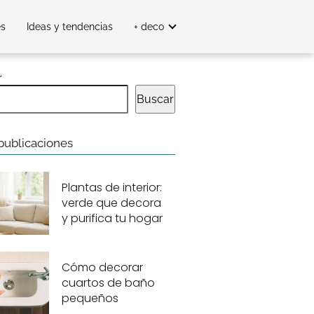
es
Ideas y tendencias
+ deco
r
Buscar
publicaciones
Plantas de interior:
verde que decora
y purifica tu hogar
Cómo decorar
cuartos de baño
pequeños