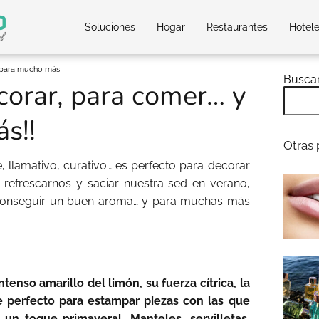
Soluciones
Hogar
Restaurantes
Hotel
 para mucho más!!
Busca
corar, para comer… y
s!!
Otras 
te, llamativo, curativo… es perfecto para decorar
 refrescarnos y saciar nuestra sed en verano,
a conseguir un buen aroma… y para muchas más
tenso amarillo del limón, su fuerza cítrica, la
e perfecto para estampar piezas con las que
 un toque primaveral. Manteles, servilletas,