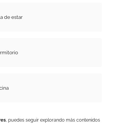
la de estar
ormitorio
ocina
res
, puedes seguir explorando más contenidos