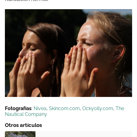
Fotografías
:
Nivea
,
Skincom.com
,
Ockyolly.com
,
The
Nautical Company
Otros artículos