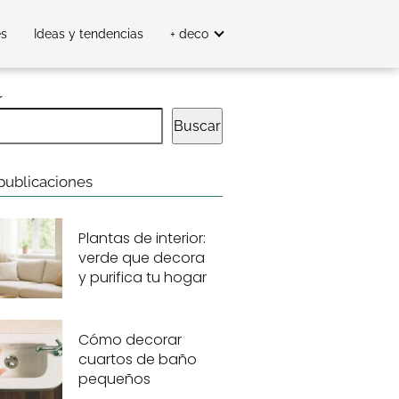
es
Ideas y tendencias
+ deco
r
Buscar
publicaciones
Plantas de interior:
verde que decora
y purifica tu hogar
Cómo decorar
cuartos de baño
pequeños